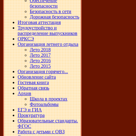
Обеспечение
безопасности
Безопасность в сети
Дорожная безопасность
Итоговая аттестация
Трудоустройство и
распределение выпускников
ОРКСЭ
Организация летнего отдыха
Лето 2018
Лето 2017
Лето 2016
Лето 2015
Организация горячего...
Обновление сайта
Гостевая книга
Обратная связь
Архив
Школа в проектах
Фотоальбомы
ЕГЭ и ГИА
Прокуратура
Образовательные стандарты.
ФГОС
Работа с детьми с ОВЗ