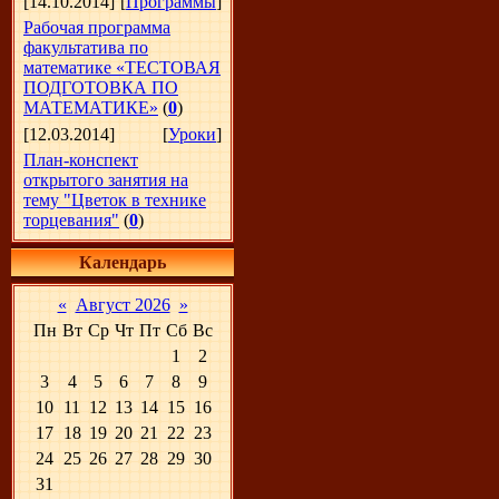
[14.10.2014]
[
Программы
]
Рабочая программа
факультатива по
математике «ТЕСТОВАЯ
ПОДГОТОВКА ПО
МАТЕМАТИКЕ»
(
0
)
[12.03.2014]
[
Уроки
]
План-конспект
открытого занятия на
тему "Цветок в технике
торцевания"
(
0
)
Календарь
«
Август 2026
»
Пн
Вт
Ср
Чт
Пт
Сб
Вс
1
2
3
4
5
6
7
8
9
10
11
12
13
14
15
16
17
18
19
20
21
22
23
24
25
26
27
28
29
30
31