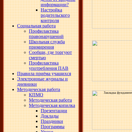
информации?
Настройка
родительского
контроля
Социальная работа
Профилактика
правонарушений
Школьная служба
примирения
Сообщи, где торгуют
смертью
Профилактика
употребления ПАВ
Правила приёма учащихся
Электронные журналы и
дневники
Методическая работа
КПМО
Методическая работа
Методическая копилка
Презентации
Доклады
Праздники
Программы
Уроки