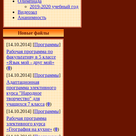
Олимпиада
2019-2020 учебный год
Видеозал
Ананимность
Новые файлы
[14.10.2014]
[
Программы
]
Рабочая программа по
факультативу в 5 классе
«Язык мой - друг мой»
(
0
)
[14.10.2014]
[
Программы
]
Адаптационная
программа элективного
курса "Народное
творчество" для
учащихся 7 класса
(
0
)
[14.10.2014]
[
Программы
]
Рабочая программа
элективного курса
«География на кухне»
(
0
)