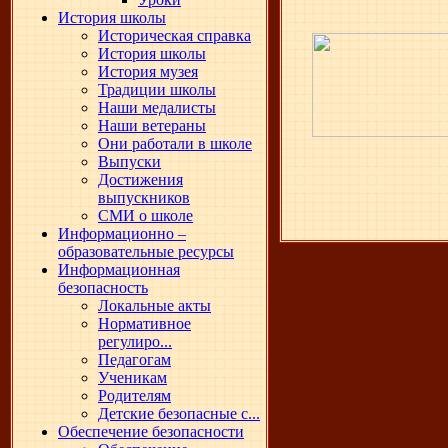
История школы
Историческая справка
История школы
История музея
Традиции школы
Наши медалисты
Наши ветераны
Они работали в школе
Выпуски
Достижения
выпускников
СМИ о школе
Информационно –
образовательные ресурсы
Информационная
безопасность
Локальные акты
Нормативное
регулиро...
Педагогам
Ученикам
Родителям
Детские безопасные с...
Обеспечение безопасности