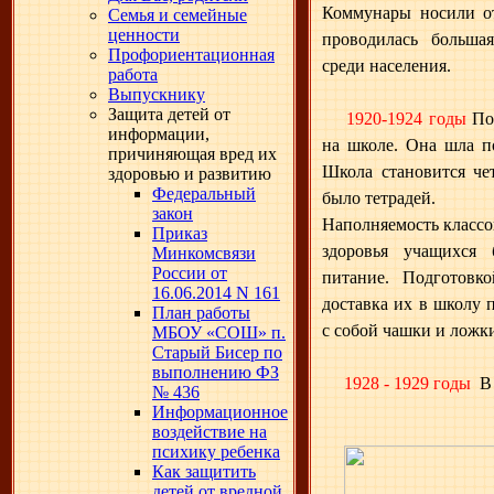
Коммунары носили о
Семья и семейные
ценности
проводилась больша
Профориентационная
среди населения.
работа
Выпускнику
Защита детей от
1920-1924 годы
По
информации,
на школе. Она шла п
причиняющая вред их
Школа становится че
здоровью и развитию
Федеральный
было тетрадей.
закон
Наполняемость классо
Приказ
здоровья учащихся 
Минкомсвязи
России от
питание. Подготовко
16.06.2014 N 161
доставка их в школу
План работы
с собой чашки и ложк
МБОУ «СОШ» п.
Старый Бисер по
выполнению ФЗ
1928 - 1929 годы
В
№ 436
Информационное
воздействие на
психику ребенка
Как защитить
детей от вредной