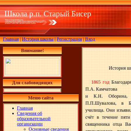
Школа р.п. Старый Бисер
Главная
|
История школы
|
Регистрация
|
Вход
Внимание!
История шк
1865 год
Благодар
Для слабовидящих
П.А. Камчатова
и К.Н. Оборина, 
Меню сайта
П.П.Шувалова, в Б
Главная
училища. Они изъяви
Сведения об
счёт в течение пяти
образовательной
организации
священника отца Ва
Основные сведения