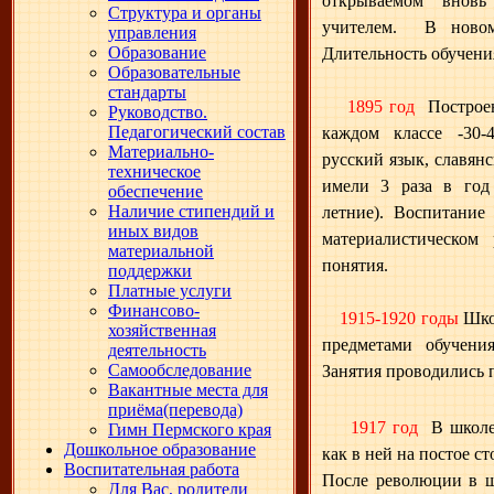
открываемом вновь
Структура и органы
учителем. В новом
управления
Образование
Длительность обучения
Образовательные
стандарты
1895 год
Построе
Руководство.
Педагогический состав
каждом классе -30-
Материально-
русский язык, славян
техническое
имели 3 раза в год 
обеспечение
Наличие стипендий и
летние). Воспитание
иных видов
материалистическом
материальной
понятия.
поддержки
Платные услуги
Финансово-
1915-1920 годы
Шко
хозяйственная
предметами обучени
деятельность
Самообследование
Занятия проводились 
Вакантные места для
приёма(перевода)
1917 год
В школе
Гимн Пермского края
Дошкольное образование
как в ней на постое ст
Воспитательная работа
После революции в ш
Для Вас, родители