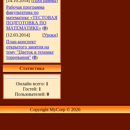
[14.10.2014]
[
Программы
]
Рабочая программа
факультатива по
математике «ТЕСТОВАЯ
ПОДГОТОВКА ПО
МАТЕМАТИКЕ»
(
0
)
[12.03.2014]
[
Уроки
]
План-конспект
открытого занятия на
тему "Цветок в технике
торцевания"
(
0
)
Статистика
Онлайн всего:
1
Гостей:
1
Пользователей:
0
Copyright MyCorp © 2026