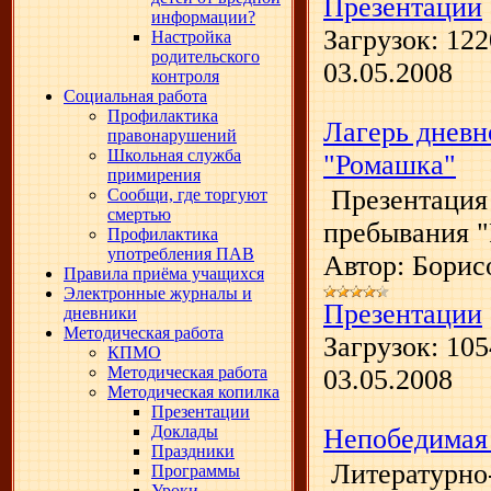
Презентации
информации?
Загрузок:
122
Настройка
родительского
03.05.2008
контроля
Социальная работа
Профилактика
Лагерь дневн
правонарушений
Школьная служба
"Ромашка"
примирения
Презентация
Сообщи, где торгуют
смертью
пребывания 
Профилактика
употребления ПАВ
Автор: Борис
Правила приёма учащихся
Электронные журналы и
Презентации
дневники
Методическая работа
Загрузок:
105
КПМО
Методическая работа
03.05.2008
Методическая копилка
Презентации
Доклады
Непобедимая 
Праздники
Литературно
Программы
Уроки