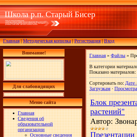
Школа р.п. Старый Бисер
Главная
|
Методическая копилка
|
Регистрация
|
Вход
Внимание!
Главная
»
Файлы
» Пр
В категории материал
Показано материалов
:
Сортировать по
:
Дате
Для слабовидящих
Загрузкам
·
Просмотр
Блок презент
Меню сайта
растений"
Главная
Сведения об
Автор: Звона
образовательной
организации
Презентации
Основные сведения