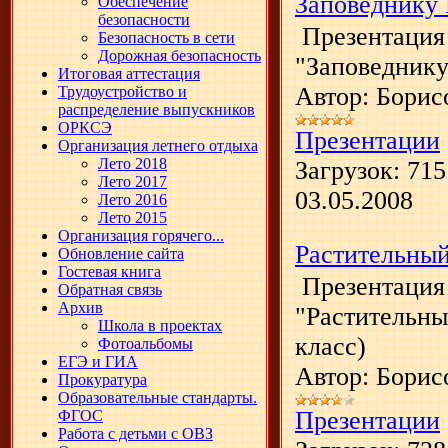
Заповеднику 
Обеспечение
безопасности
Презентация
Безопасность в сети
Дорожная безопасность
"Заповеднику
Итоговая аттестация
Автор: Борис
Трудоустройство и
распределение выпускников
ОРКСЭ
Презентации
Организация летнего отдыха
Лето 2018
Загрузок:
715
Лето 2017
03.05.2008
Лето 2016
Лето 2015
Организация горячего...
Растительный
Обновление сайта
Гостевая книга
Презентация
Обратная связь
Архив
"Растительны
Школа в проектах
класс)
Фотоальбомы
ЕГЭ и ГИА
Автор: Борис
Прокуратура
Образовательные стандарты.
Презентации
ФГОС
Работа с детьми с ОВЗ