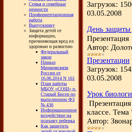
Загрузок:
150
Семья и семейные
ценности
03.05.2008
Профориентационная
работа
Выпускнику
День защиты 
Защита детей от
информации,
Презентация
причиняющая вред их
Автор: Долото
здоровью и развитию
Федеральный
закон
Презентации
Приказ
Загрузок:
154
Минкомсвязи
России от
03.05.2008
16.06.2014 N 161
План работы
МБОУ «СОШ» п.
Урок биологи
Старый Бисер по
выполнению ФЗ
Презентация 
№ 436
Информационное
классе. Тема
воздействие на
Автор: Звона
психику ребенка
Как защитить
детей от вредной