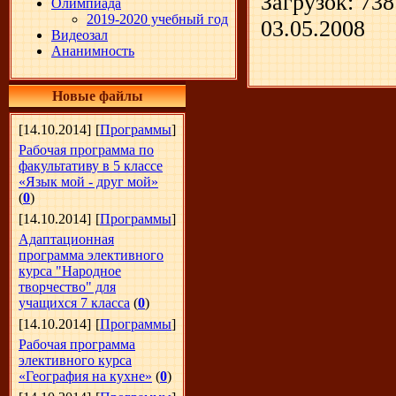
Загрузок:
738
Олимпиада
2019-2020 учебный год
03.05.2008
Видеозал
Ананимность
Новые файлы
[14.10.2014]
[
Программы
]
Рабочая программа по
факультативу в 5 классе
«Язык мой - друг мой»
(
0
)
[14.10.2014]
[
Программы
]
Адаптационная
программа элективного
курса "Народное
творчество" для
учащихся 7 класса
(
0
)
[14.10.2014]
[
Программы
]
Рабочая программа
элективного курса
«География на кухне»
(
0
)