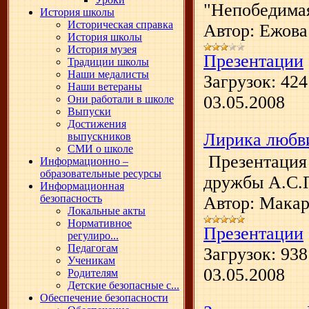
"Непобедимая
История школы
Историческая справка
Автор: Ежова
История школы
История музея
Презентации
Традиции школы
Наши медалисты
Загрузок:
424
Наши ветераны
03.05.2008
Они работали в школе
Выпуски
Достижения
Лирика любв
выпускников
СМИ о школе
Презентация
Информационно –
образовательные ресурсы
дружбы А.С.
Информационная
безопасность
Автор: Макар
Локальные акты
Нормативное
Презентации
регулиро...
Педагогам
Загрузок:
938
Ученикам
03.05.2008
Родителям
Детские безопасные с...
Обеспечение безопасности