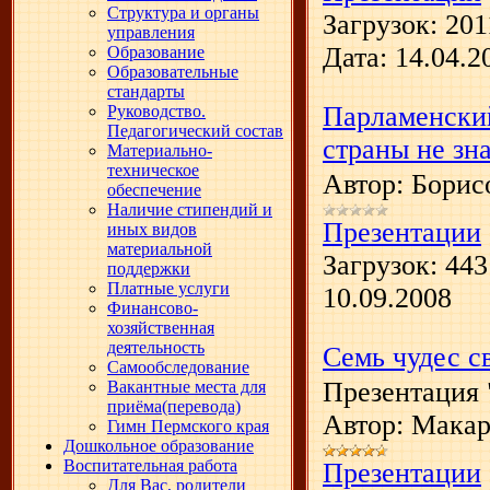
Структура и органы
Загрузок:
201
управления
Дата:
14.04.2
Образование
Образовательные
стандарты
Парламенский
Руководство.
Педагогический состав
страны не зна
Материально-
техническое
Автор: Борис
обеспечение
Наличие стипендий и
Презентации
иных видов
материальной
Загрузок:
443
поддержки
Платные услуги
10.09.2008
Финансово-
хозяйственная
деятельность
Семь чудес с
Самообследование
Презентация 
Вакантные места для
приёма(перевода)
Автор: Макар
Гимн Пермского края
Дошкольное образование
Воспитательная работа
Презентации
Для Вас, родители