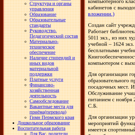
компьютерного кла
Структура и органы
кабинетов с выход
управления
вложении.)
Образование
Образовательные
Создан сайт учреж
стандарты
Руководство.
Работает библиотек
Педагогический состав
5011 экз., из них х
Материально-
учебной – 1624 экз
техническое
бесплатными учебн
обеспечение
Книгообеспеченнос
Наличие стипендий и
компьютером с выхо
иных видов
материальной
Для организации го
поддержки
Платные услуги
образовательного пр
Финансово-
посадочных мест. И
хозяйственная
Обслуживание учащ
деятельность
питанием с ноября 
Самообследование
С.Б.
Вакантные места для
приёма(перевода)
Для организации у
Гимн Пермского края
Дошкольное образование
мероприятий функц
Воспитательная работа
имеется спортивный
Для Вас, родители