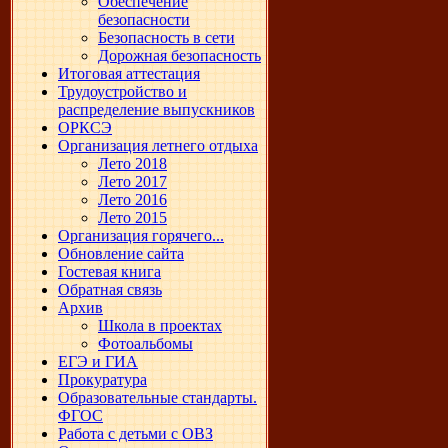
Обеспечение
безопасности
Безопасность в сети
Дорожная безопасность
Итоговая аттестация
Трудоустройство и
распределение выпускников
ОРКСЭ
Организация летнего отдыха
Лето 2018
Лето 2017
Лето 2016
Лето 2015
Организация горячего...
Обновление сайта
Гостевая книга
Обратная связь
Архив
Школа в проектах
Фотоальбомы
ЕГЭ и ГИА
Прокуратура
Образовательные стандарты.
ФГОС
Работа с детьми с ОВЗ