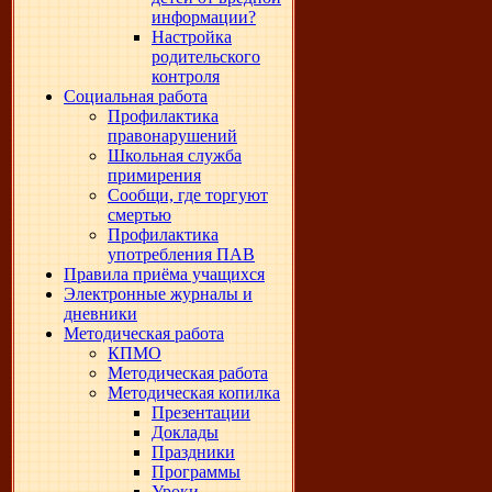
информации?
Настройка
родительского
контроля
Социальная работа
Профилактика
правонарушений
Школьная служба
примирения
Сообщи, где торгуют
смертью
Профилактика
употребления ПАВ
Правила приёма учащихся
Электронные журналы и
дневники
Методическая работа
КПМО
Методическая работа
Методическая копилка
Презентации
Доклады
Праздники
Программы
Уроки