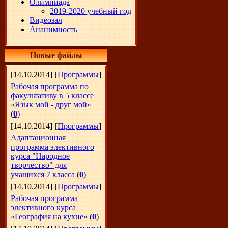
Олимпиада
2019-2020 учебный год
Видеозал
Ананимность
Новые файлы
[14.10.2014]
[
Программы
]
Рабочая программа по
факультативу в 5 классе
«Язык мой - друг мой»
(
0
)
[14.10.2014]
[
Программы
]
Адаптационная
программа элективного
курса "Народное
творчество" для
учащихся 7 класса
(
0
)
[14.10.2014]
[
Программы
]
Рабочая программа
элективного курса
«География на кухне»
(
0
)