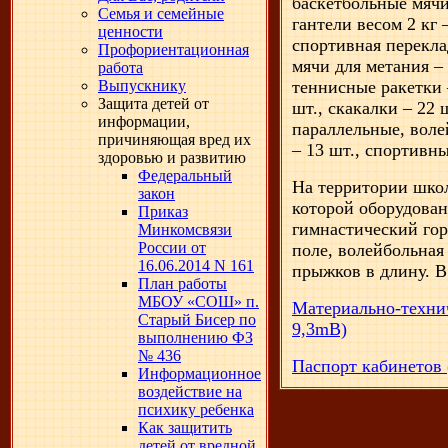
баскетбольные мячи 
Семья и семейные
гантели весом 2 кг –
ценности
спортивная перекла
Профориентационная
мячи для метания – 
работа
Выпускнику
теннисные ракетки 
Защита детей от
шт., скакалки – 22 
информации,
параллельные, воле
причиняющая вред их
– 13 шт., спортивны
здоровью и развитию
Федеральный
На территории школ
закон
которой оборудован
Приказ
гимнастический гор
Минкомсвязи
России от
поле, волейбольная
16.06.2014 N 161
прыжков в длину. В
План работы
МБОУ «СОШ» п.
Материально-технич
Старый Бисер по
9,3mB)
выполнению ФЗ
№ 436
Паспорт кабинетов 
Информационное
воздействие на
психику ребенка
Как защитить
детей от вредной