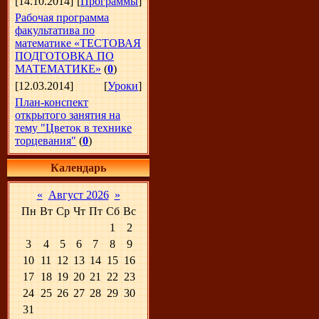
[14.10.2014]
[
Программы
]
Рабочая программа
факультатива по
математике «ТЕСТОВАЯ
ПОДГОТОВКА ПО
МАТЕМАТИКЕ»
(
0
)
[12.03.2014]
[
Уроки
]
План-конспект
открытого занятия на
тему "Цветок в технике
торцевания"
(
0
)
Календарь
«
Август 2026
»
Пн
Вт
Ср
Чт
Пт
Сб
Вс
1
2
3
4
5
6
7
8
9
10
11
12
13
14
15
16
17
18
19
20
21
22
23
24
25
26
27
28
29
30
31