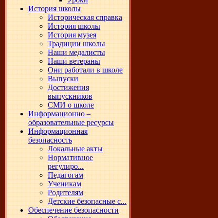
История школы
Историческая справка
История школы
История музея
Традиции школы
Наши медалисты
Наши ветераны
Они работали в школе
Выпуски
Достижения
выпускников
СМИ о школе
Информационно –
образовательные ресурсы
Информационная
безопасность
Локальные акты
Нормативное
регулиро...
Педагогам
Ученикам
Родителям
Детские безопасные с...
Обеспечение безопасности