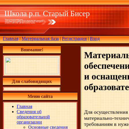
Школа р.п. Старый Бисер
Главная
|
Материальная база
|
Регистрация
|
Вход
Внимание!
Материаль
обеспечен
и оснащен
Для слабовидящих
образоват
Меню сайта
Главная
Сведения об
Для осуществления 
образовательной
материально-технич
организации
требованиям в нужн
Основные сведения