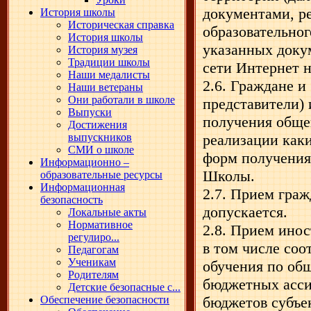
документами, 
История школы
Историческая справка
образовательно
История школы
указанных доку
История музея
Традиции школы
сети Интернет 
Наши медалисты
2.6. Граждане и
Наши ветераны
Они работали в школе
представители)
Выпуски
получения общег
Достижения
выпускников
реализации каки
СМИ о школе
форм получения
Информационно –
Школы.
образовательные ресурсы
Информационная
2.7. Прием граж
безопасность
допускается.
Локальные акты
Нормативное
2.8. Прием инос
регулиро...
в том числе соо
Педагогам
Ученикам
обучения по об
Родителям
бюджетных асси
Детские безопасные с...
Обеспечение безопасности
бюджетов субъе