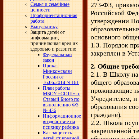
273-ФЗ, приказ
Семья и семейные
ценности
Российской Феде
Профориентационная
утверждении По
работа
Выпускнику
образовательны
Защита детей от
основного общег
информации,
причиняющая вред их
1.3. Порядок п
здоровью и развитию
закреплен в Ус
Федеральный
закон
2. Общие требо
Приказ
Минкомсвязи
2.1. В Школу на
России от
общего образов
16.06.2014 N 161
План работы
проживающие на
МБОУ «СОШ» п.
Учредителем, и
Старый Бисер по
выполнению ФЗ
образования соо
№ 436
граждане).
Информационное
воздействие на
2.2. Школа осу
психику ребенка
закрепленной т
Как защитить
обучению и обе
детей от вредной