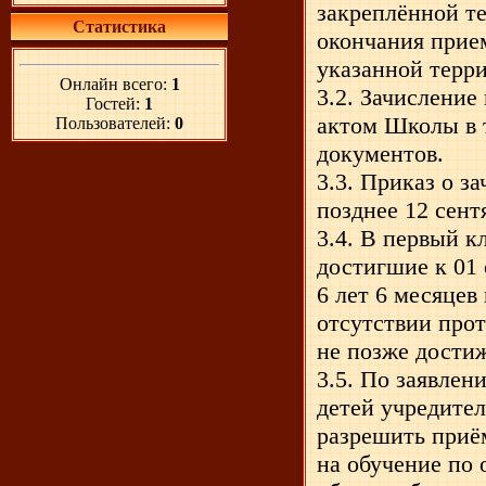
закреплённой те
Статистика
окончания прием
указанной терри
Онлайн всего:
1
3.2. Зачислени
Гостей:
1
актом Школы в 
Пользователей:
0
документов.
3.3. Приказ о з
позднее 12 сент
3.4. В первый 
достигшие к 01 
6 лет 6 месяцев
отсутствии прот
не позже достиж
3.5. По заявлен
детей учредител
разрешить приё
на обучение по