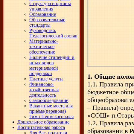
Структура и органы
управления
Образование
Образовательные
стандарты
Руководство.
Педагогический состав
Материально-
техническое
обеспечение
Наличие стипендий и
иных видов
материальной
поддержки
1. Общие поло
Платные услуги
1.1. Правила п
Финансово-
хозяйственная
бюджетное обще
деятельность
общеобразовате
Самообследование
Вакантные места для
– Правила) опр
приёма(перевода)
«СОШ» п.Старый
Гимн Пермского края
Дошкольное образование
1.2. Правила ра
Воспитательная работа
образовании в Р
Для Вас, родители