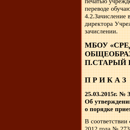
печатью учрежде
переводе обучаю
4.2.Зачисление
директора Учреж
зачислении.
МБОУ «СР
ОБЩЕОБРА
П.СТАРЫЙ 
П Р И К А З
25.03.2015г. № 
Об утверждени
о порядке при
В соответствии 
2012 года № 27