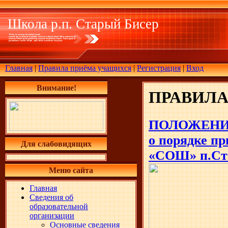
Школа р.п. Старый Бисер
Главная
|
Правила приёма учащихся
|
Регистрация
|
Вход
Внимание!
ПРАВИЛ
ПОЛОЖЕН
о порядке п
Для слабовидящих
«СОШ» п.Ст
Меню сайта
Главная
Сведения об
образовательной
организации
Основные сведения