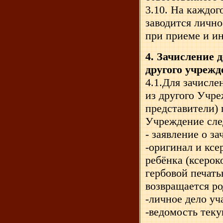
3.10. На каждог
заводится лично
при приеме и и
4. Зачисление д
другого учрежд
4.1.Для зачисле
из другого Учре
представители) 
Учреждение сл
- заявление о з
-оригинал и ксе
ребёнка (ксерок
гербовой печать
возвращается ро
-личное дело уч
-ведомость тек