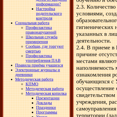
информации?
2.3. Количество
Настройка
условиями, соз
родительского
контроля
образовательног
Социальная работа
гигиенических 
Профилактика
правонарушений
указанных в лиц
Школьная служба
деятельности.
примирения
Сообщи, где торгуют
2.4. В приеме в
смертью
причине отсутс
Профилактика
местами являют
употребления ПАВ
Правила приёма учащихся
наполняемость м
Электронные журналы и
ознакомления р
дневники
Методическая работа
обучающихся с 
КПМО
осуществление о
Методическая работа
Методическая копилка
свидетельством
Презентации
учреждения, ра
Доклады
Праздники
самоуправления
Программы
территории (дал
Уроки