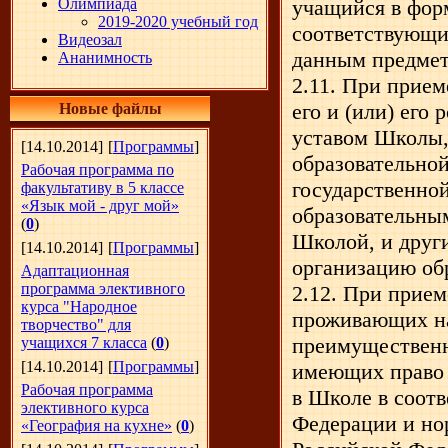
Олимпиада
учащийся в фор
2019-2020 учебный год
соответствующи
Видеозал
данным предмет
Ананимность
2.11. При прие
его и (или) его
Новые файлы
уставом Школы,
[14.10.2014]
[
Программы
]
образовательной
Рабочая программа по
государственно
факультативу в 5 классе
«Язык мой - друг мой»
образовательны
(
0
)
Школой, и друг
[14.10.2014]
[
Программы
]
организацию об
Адаптационная
программа элективного
2.12. При прием
курса "Народное
проживающих на
творчество" для
преимущественн
учащихся 7 класса
(
0
)
[14.10.2014]
[
Программы
]
имеющих право 
Рабочая программа
в Школе в соотв
элективного курса
Федерации и но
«География на кухне»
(
0
)