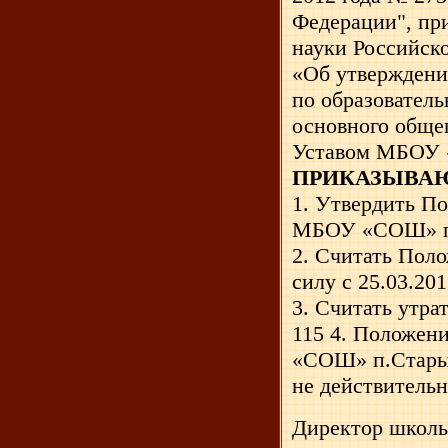
Федерации", пр
науки Российско
«Об утверждени
по образовател
основного общег
Уставом МБОУ 
ПРИКАЗЫВА
1. Утвердить П
МБОУ «СОШ» п.
2. Считать Пол
силу с 25.03.201
3. Считать утра
115 4. Положен
«СОШ» п.Старый
не действитель
Директор школы