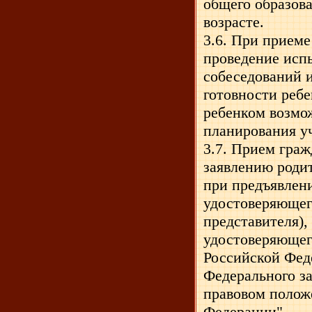
общего образова
возрасте.
3.6. При приеме
проведение испы
собеседований и
готовности ребе
ребенком возмож
планирования у
3.7. Прием гра
заявлению родит
при предъявлен
удостоверяющег
представителя),
удостоверяющег
Российской Феде
Федерального за
правовом полож
Федерации"