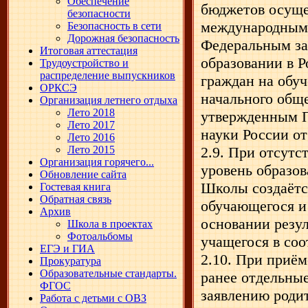
Обеспечение
бюджетов осущес
безопасности
международными
Безопасность в сети
Дорожная безопасность
Федеральным за
Итоговая аттестация
образовании в 
Трудоустройство и
распределение выпускников
граждан на обу
ОРКСЭ
начального обще
Организация летнего отдыха
Лето 2018
утвержденным П
Лето 2017
науки России от
Лето 2016
Лето 2015
2.9. При отсут
Организация горячего...
уровень образо
Обновление сайта
Школы создаётс
Гостевая книга
Обратная связь
обучающегося и 
Архив
основании резул
Школа в проектах
Фотоальбомы
учащегося в со
ЕГЭ и ГИА
2.10. При приём
Прокуратура
Образовательные стандарты.
ранее отдельны
ФГОС
заявлению родит
Работа с детьми с ОВЗ