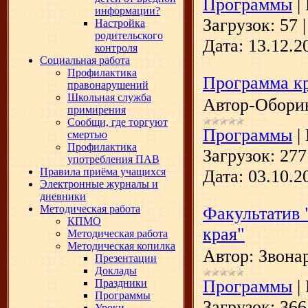
Программы
|
информации?
Загрузок:
57
Настройка
родительского
Дата:
13.12.2
контроля
Социальная работа
Профилактика
Программа к
правонарушений
Школьная служба
Автор-Обори
примирения
Сообщи, где торгуют
Программы
|
смертью
Профилактика
Загрузок:
277
употребления ПАВ
Правила приёма учащихся
Дата:
03.10.2
Электронные журналы и
дневники
Методическая работа
Факультатив 
КПМО
края"
Методическая работа
Методическая копилка
Автор: Звона
Презентации
Доклады
Программы
|
Праздники
Программы
Загрузок:
366
Уроки