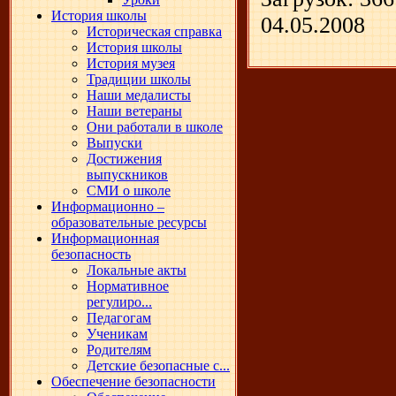
История школы
04.05.2008
Историческая справка
История школы
История музея
Традиции школы
Наши медалисты
Наши ветераны
Они работали в школе
Выпуски
Достижения
выпускников
СМИ о школе
Информационно –
образовательные ресурсы
Информационная
безопасность
Локальные акты
Нормативное
регулиро...
Педагогам
Ученикам
Родителям
Детские безопасные с...
Обеспечение безопасности