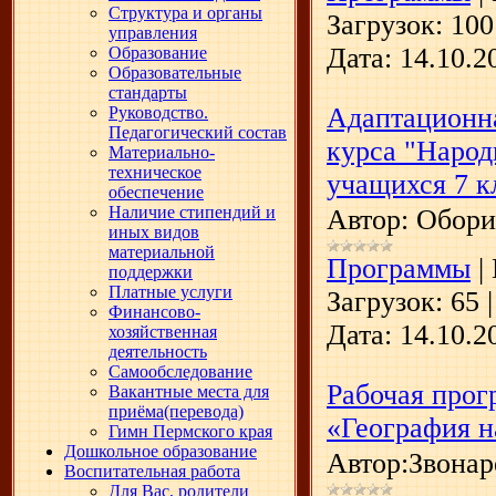
Структура и органы
Загрузок:
100
управления
Дата:
14.10.2
Образование
Образовательные
стандарты
Адаптационна
Руководство.
Педагогический состав
курса "Народ
Материально-
техническое
учащихся 7 к
обеспечение
Наличие стипендий и
Автор: Обори
иных видов
материальной
Программы
|
поддержки
Платные услуги
Загрузок:
65
Финансово-
Дата:
14.10.2
хозяйственная
деятельность
Самообследование
Рабочая прог
Вакантные места для
приёма(перевода)
«География н
Гимн Пермского края
Дошкольное образование
Автор:Звонар
Воспитательная работа
Для Вас, родители