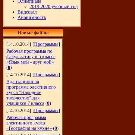
Олимпиада
2019-2020 учебный год
Видеозал
Ананимность
Новые файлы
[14.10.2014]
[
Программы
]
Рабочая программа по
факультативу в 5 классе
«Язык мой - друг мой»
(
0
)
[14.10.2014]
[
Программы
]
Адаптационная
программа элективного
курса "Народное
творчество" для
учащихся 7 класса
(
0
)
[14.10.2014]
[
Программы
]
Рабочая программа
элективного курса
«География на кухне»
(
0
)