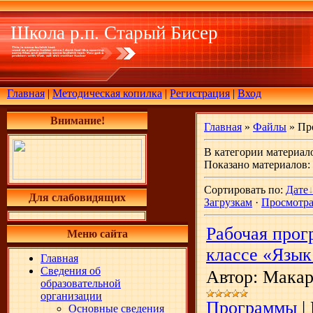
Школа р.п. Старый Бисер
Главная
|
Методическая копилка
|
Регистрация
|
Вход
Внимание!
Главная
»
Файлы
» Пр
В категории материал
Показано материалов
:
Сортировать по
:
Дате
Для слабовидящих
Загрузкам
·
Просмотр
Рабочая прог
Меню сайта
классе «Язык
Главная
Сведения об
Автор: Макар
образовательной
организации
Программы
|
Основные сведения