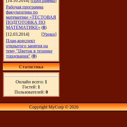
[14.10.2014]
[
Программы
]
Рабочая программа
факультатива по
математике «ТЕСТОВАЯ
ПОДГОТОВКА ПО
МАТЕМАТИКЕ»
(
0
)
[12.03.2014]
[
Уроки
]
План-конспект
открытого занятия на
тему "Цветок в технике
торцевания"
(
0
)
Статистика
Онлайн всего:
1
Гостей:
1
Пользователей:
0
Copyright MyCorp © 2026