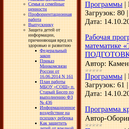
Программы
|
Семья и семейные
ценности
Загрузок:
80
Профориентационная
работа
Дата:
14.10.2
Выпускнику
Защита детей от
информации,
Рабочая прог
причиняющая вред их
математике
здоровью и развитию
Федеральный
ПОДГОТОВК
закон
Приказ
Автор: Камен
Минкомсвязи
России от
Программы
|
16.06.2014 N 161
План работы
Загрузок:
61
МБОУ «СОШ» п.
Дата:
14.10.2
Старый Бисер по
выполнению ФЗ
№ 436
Программа к
Информационное
воздействие на
Автор-Обори
психику ребенка
Как защитить
детей от вредной