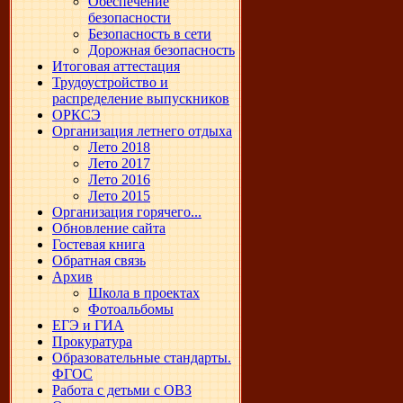
Обеспечение
безопасности
Безопасность в сети
Дорожная безопасность
Итоговая аттестация
Трудоустройство и
распределение выпускников
ОРКСЭ
Организация летнего отдыха
Лето 2018
Лето 2017
Лето 2016
Лето 2015
Организация горячего...
Обновление сайта
Гостевая книга
Обратная связь
Архив
Школа в проектах
Фотоальбомы
ЕГЭ и ГИА
Прокуратура
Образовательные стандарты.
ФГОС
Работа с детьми с ОВЗ