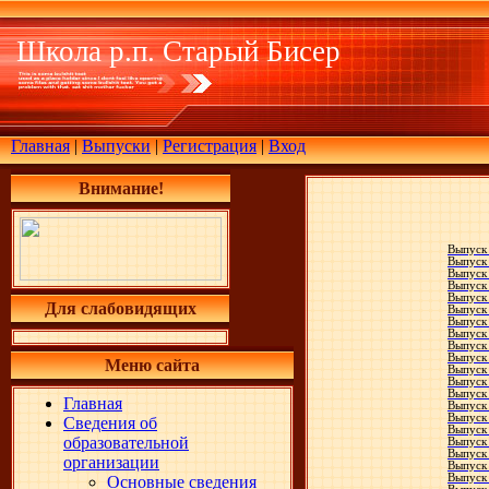
Школа р.п. Старый Бисер
Главная
|
Выпуски
|
Регистрация
|
Вход
Внимание!
Выпуск 
Выпуск
Выпуск 
Выпуск
Выпуск
Для слабовидящих
Выпуск
Выпуск
Выпуск 
Выпуск 
Выпуск
Меню сайта
Выпуск
Выпуск
Выпуск 
Главная
Выпуск
Выпуск
Сведения об
Выпуск
образовательной
Выпуск
Выпуск
организации
Выпуск
Выпуск
Основные сведения