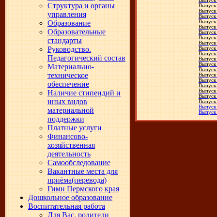
Выпуск
Структура и органы
Выпуск
Выпуск
управления
Выпуск
Образование
Выпуск
Выпуск
Образовательные
Выпуск
Выпуск
стандарты
Выпуск
Руководство.
Выпуск
Выпуск
Педагогический состав
Выпуск
Выпуск
Материально-
Выпуск
техническое
Выпус
Выпуск
обеспечение
Выпуск
Выпуск
Наличие стипендий и
Выпуск
иных видов
Выпус
Выпуск
материальной
Выпуск
поддержки
Платные услуги
Финансово-
хозяйственная
деятельность
Самообследование
Вакантные места для
приёма(перевода)
Гимн Пермского края
Дошкольное образование
Воспитательная работа
Для Вас, родители