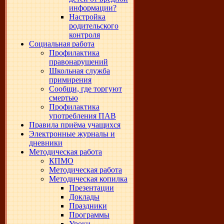
информации?
Настройка
родительского
контроля
Социальная работа
Профилактика
правонарушений
Школьная служба
примирения
Сообщи, где торгуют
смертью
Профилактика
употребления ПАВ
Правила приёма учащихся
Электронные журналы и
дневники
Методическая работа
КПМО
Методическая работа
Методическая копилка
Презентации
Доклады
Праздники
Программы
Уроки