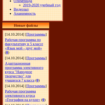
Олимпиада
2019-2020 учебный год
Видеозал
Ананимность
Новые файлы
[14.10.2014]
[
Программы
]
Рабочая программа по
факультативу в 5 классе
«Язык мой - друг мой»
(
0
)
[14.10.2014]
[
Программы
]
Адаптационная
программа элективного
курса "Народное
творчество" для
учащихся 7 класса
(
0
)
[14.10.2014]
[
Программы
]
Рабочая программа
элективного курса
«География на кухне»
(
0
)