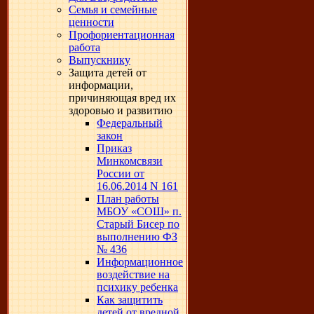
Семья и семейные
ценности
Профориентационная
работа
Выпускнику
Защита детей от
информации,
причиняющая вред их
здоровью и развитию
Федеральный
закон
Приказ
Минкомсвязи
России от
16.06.2014 N 161
План работы
МБОУ «СОШ» п.
Старый Бисер по
выполнению ФЗ
№ 436
Информационное
воздействие на
психику ребенка
Как защитить
детей от вредной