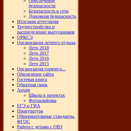
Обеспечение
безопасности
Безопасность в сети
Дорожная безопасность
Итоговая аттестация
Трудоустройство и
распределение выпускников
ОРКСЭ
Организация летнего отдыха
Лето 2018
Лето 2017
Лето 2016
Лето 2015
Организация горячего...
Обновление сайта
Гостевая книга
Обратная связь
Архив
Школа в проектах
Фотоальбомы
ЕГЭ и ГИА
Прокуратура
Образовательные стандарты.
ФГОС
Работа с детьми с ОВЗ