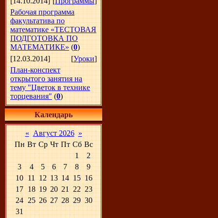
[14.10.2014]
[
Программы
]
Рабочая программа
факультатива по
математике «ТЕСТОВАЯ
ПОДГОТОВКА ПО
МАТЕМАТИКЕ»
(
0
)
[12.03.2014]
[
Уроки
]
План-конспект
открытого занятия на
тему "Цветок в технике
торцевания"
(
0
)
Календарь
«
Август 2026
»
Пн
Вт
Ср
Чт
Пт
Сб
Вс
1
2
3
4
5
6
7
8
9
10
11
12
13
14
15
16
17
18
19
20
21
22
23
24
25
26
27
28
29
30
31