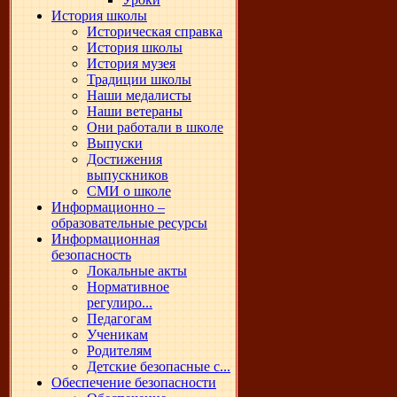
История школы
Историческая справка
История школы
История музея
Традиции школы
Наши медалисты
Наши ветераны
Они работали в школе
Выпуски
Достижения
выпускников
СМИ о школе
Информационно –
образовательные ресурсы
Информационная
безопасность
Локальные акты
Нормативное
регулиро...
Педагогам
Ученикам
Родителям
Детские безопасные с...
Обеспечение безопасности