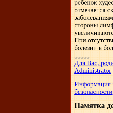
ребенок худее
отмечается с
заболеваниям
стороны лимф
увеличиваютс
При отсутств
болезни в бо
Для Вас, род
Administrator
Информация 
безопасности
Памятка д