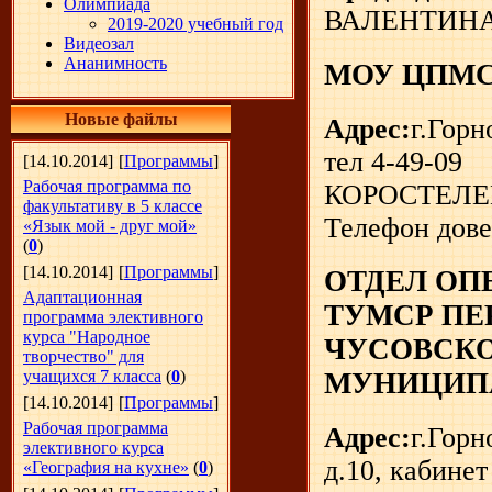
Олимпиада
ВАЛЕНТИН
2019-2020 учебный год
Видеозал
Ананимность
МОУ ЦПМС
Новые файлы
Адрес:
г.Горн
тел 4-49-09
[14.10.2014]
[
Программы
]
Рабочая программа по
КОРОСТЕЛЕ
факультативу в 5 классе
Телефон дове
«Язык мой - друг мой»
(
0
)
[14.10.2014]
[
Программы
]
ОТДЕЛ ОП
Адаптационная
ТУМСР ПЕ
программа элективного
курса "Народное
ЧУСОВСКО
творчество" для
учащихся 7 класса
(
0
)
МУНИЦИП
[14.10.2014]
[
Программы
]
Рабочая программа
Адрес:
г.Горн
элективного курса
д.10, кабинет
«География на кухне»
(
0
)