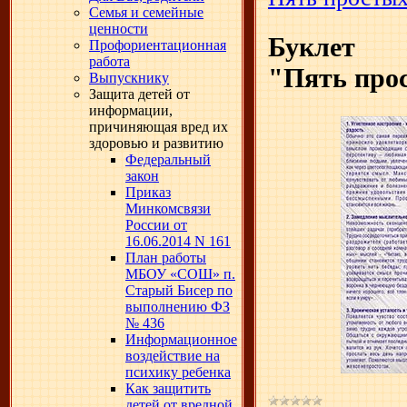
Семья и семейные
ценности
Буклет
Профориентационная
работа
"Пять прос
Выпускнику
Защита детей от
информации,
причиняющая вред их
здоровью и развитию
Федеральный
закон
Приказ
Минкомсвязи
России от
16.06.2014 N 161
План работы
МБОУ «СОШ» п.
Старый Бисер по
выполнению ФЗ
№ 436
Информационное
воздействие на
психику ребенка
Как защитить
детей от вредной