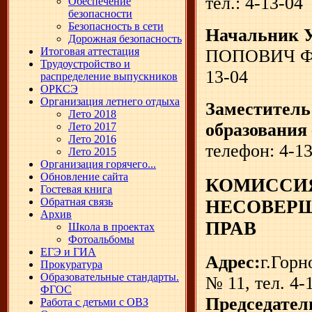
тел.: 4-13-04
Обеспечение
безопасности
Безопасность в сети
Начальник У
Дорожная безопасность
Итоговая аттестация
ПОПОВИЧ Ф
Трудоустройство и
13-04
распределение выпускников
ОРКСЭ
Организация летнего отдыха
Заместитель
Лето 2018
образования
Лето 2017
Лето 2016
телефон: 4-1
Лето 2015
Организация горячего...
Обновление сайта
КОМИССИЯ
Гостевая книга
Обратная связь
НЕСОВЕР
Архив
ПРАВ
Школа в проектах
Фотоальбомы
ЕГЭ и ГИА
Адрес:
г.Горн
Прокуратура
Образовательные стандарты.
№ 11, тел. 4-
ФГОС
Председател
Работа с детьми с ОВЗ