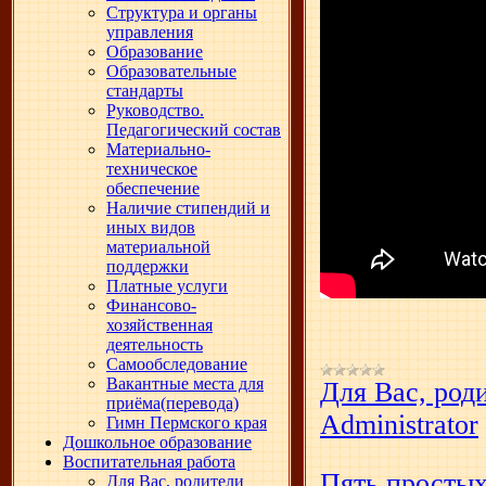
Структура и органы
управления
Образование
Образовательные
стандарты
Руководство.
Педагогический состав
Материально-
техническое
обеспечение
Наличие стипендий и
иных видов
материальной
поддержки
Платные услуги
Финансово-
хозяйственная
деятельность
Самообследование
Вакантные места для
Для Вас, род
приёма(перевода)
Administrator
Гимн Пермского края
Дошкольное образование
Воспитательная работа
Пять простых
Для Вас, родители