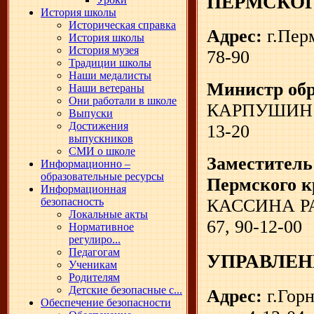
ПЕРМСКОГ
История школы
Историческая справка
Адрес:
г.Перм
История школы
История музея
78-90
Традиции школы
Наши медалисты
Министр обр
Наши ветераны
Они работали в школе
КАРПУШИН Н
Выпуски
Достижения
13-20
выпускников
СМИ о школе
Заместитель
Информационно –
образовательные ресурсы
Пермского к
Информационная
безопасность
КАССИНА РА
Локальные акты
67, 90-12-00
Нормативное
регулиро...
Педагогам
УПРАВЛЕН
Ученикам
Родителям
Детские безопасные с...
Адрес:
г.Горн
Обеспечение безопасности