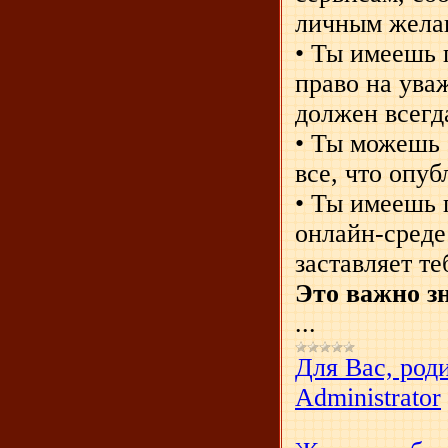
личным жела
• Ты имеешь 
право на уваж
должен всегд
• Ты можешь 
все, что опу
• Ты имеешь п
онлайн-среде 
заставляет т
Это важно з
...
Для Вас, род
Administrator