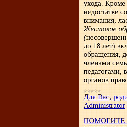
ухода. Кроме
недостатке с
внимания, лас
Жестокое об
(
несовершенн
до 18 лет) в
обращения, д
членами семь
педагогами, 
органов право
Для Вас, род
Administrator
ПОМОГИТЕ 