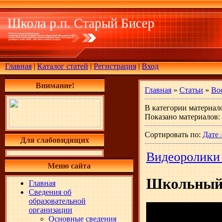
Школа р.п. Старый Бисер
Главная
|
Каталог статей
|
Регистрация
|
Вход
Внимание!
Главная
»
Статьи
»
Во
В категории материал
Показано материалов
:
Сортировать по
:
Дате
Для слабовидящих
Видеоролики 
Меню сайта
Школьный
Главная
Сведения об
образовательной
организации
Основные сведения