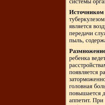
системы орга
Источником
туберкулезом
является воз
передачи слу
пыль, содерж
Размножени
ребенка веде
расстройства
появляется р
заторможенно
головная бол
повышается д
аппетит. При