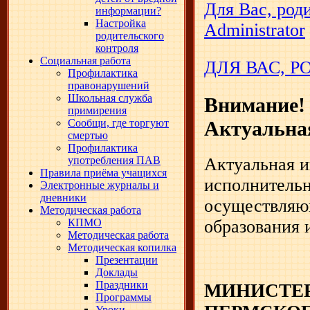
Для Вас, род
информации?
Настройка
Administrator
родительского
контроля
Социальная работа
ДЛЯ ВАС, 
Профилактика
правонарушений
Школьная служба
Внимание!
примирения
Актуальна
Сообщи, где торгуют
смертью
Профилактика
Актуальная и
употребления ПАВ
Правила приёма учащихся
исполнительн
Электронные журналы и
дневники
осуществляющ
Методическая работа
образования 
КПМО
Методическая работа
Методическая копилка
Презентации
Доклады
Праздники
МИНИСТЕР
Программы
Уроки