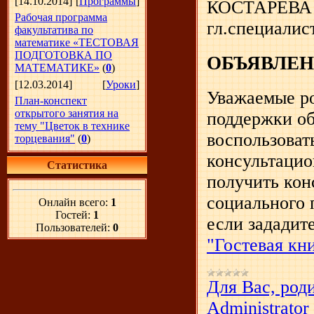
[14.10.2014]
[
Программы
]
КОСТАРЕВА
Рабочая программа
гл.специалис
факультатива по
математике «ТЕСТОВАЯ
ПОДГОТОВКА ПО
ОБЪЯВЛЕ
МАТЕМАТИКЕ»
(
0
)
[12.03.2014]
[
Уроки
]
Уважаемые ро
План-конспект
открытого занятия на
поддержки об
тему "Цветок в технике
воспользоват
торцевания"
(
0
)
консультацио
Статистика
получить кон
социального 
Онлайн всего:
1
Гостей:
1
если зададит
Пользователей:
0
"Гостевая кн
Для Вас, род
Administrator