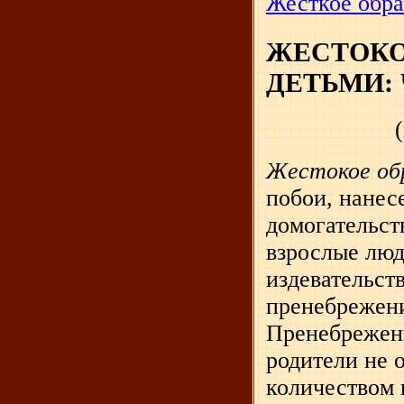
Жесткое обра
ЖЕСТОКО
ДЕТЬМИ: 
Жестокое об
побои, нанес
домогательст
взрослые люд
издевательст
пренебрежени
Пренебрежени
родители не 
количеством 